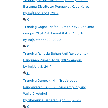
Bersama Distributor Pengawet Kayu Karet
by Ira
|
February 1, 2017
0
Trending:
Cegah Plafon Rumah Kayu Berlumut
dengan Obat Anti Lumut Paling Ampuh
by Ira
|
October 23, 2020
0
Trending:
Rahasia Bahan Anti Rayap untuk
Bangunan Rumah Anda, 100% Ampuh
by Ira
|
July 8, 2017
0
Trending:
Dampak Iklim Tropis pada
Pengawetan Kayu: 7 Solusi Ampuh yang
Wajib Diketahui
by Sherenina Saharani
|
April 10, 2025
0