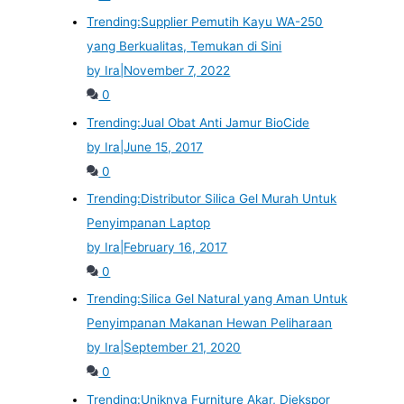
Trending:
Supplier Pemutih Kayu WA-250
yang Berkualitas, Temukan di Sini
by Ira
|
November 7, 2022
0
Trending:
Jual Obat Anti Jamur BioCide
by Ira
|
June 15, 2017
0
Trending:
Distributor Silica Gel Murah Untuk
Penyimpanan Laptop
by Ira
|
February 16, 2017
0
Trending:
Silica Gel Natural yang Aman Untuk
Penyimpanan Makanan Hewan Peliharaan
by Ira
|
September 21, 2020
0
Trending:
Uniknya Furniture Akar, Diekspor