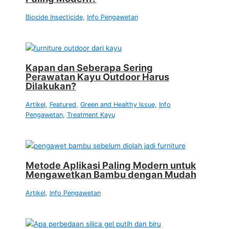
Biocide Insecticide
,
Info Pengawetan
Kapan dan Seberapa Sering
Perawatan Kayu Outdoor Harus
Dilakukan?
Artikel
,
Featured
,
Green and Healthy Issue
,
Info
Pengawetan
,
Treatment Kayu
Metode Aplikasi Paling Modern untuk
Mengawetkan Bambu dengan Mudah
Artikel
,
Info Pengawetan