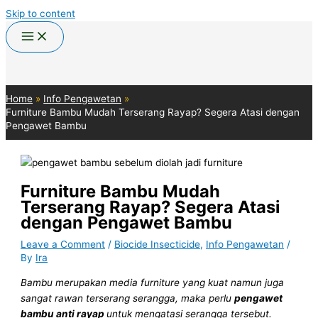
Skip to content
Home
Info Pengawetan
Furniture Bambu Mudah Terserang Rayap? Segera Atasi dengan
Pengawet Bambu
Furniture Bambu Mudah
Terserang Rayap? Segera Atasi
dengan Pengawet Bambu
Leave a Comment
/
Biocide Insecticide
,
Info Pengawetan
/
By
Ira
Bambu merupakan media furniture yang kuat namun juga
sangat rawan terserang serangga, maka perlu
pengawet
bambu
anti rayap
untuk mengatasi serangga tersebut.