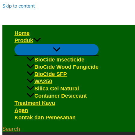
Skip to content
Home
Produk
BioCide Insecticide
BioCide Wood Fungicide
BioCide SFP
WA250
Silica Gel Natural
Container Desiccant
Treatment Kayu
Agen
Kontak dan Pemesanan
Search