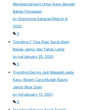
Memperpanjang Umur Kayu dengan
Bahan Pengawet
by Sherenina Saharani
|
March 6,
2025
0
Trending:
7 Tips Agar Serat Alam
Bebas Jamur dan Tahan Lama
by Ira
|
January 25, 2025
0
Trending:
Sering Jadi Masalah pada
Kayu, Begini Cara Mudah Basmi
Jamur Blue Stain
by Ira
|
January 13, 2021
0
Trending:
Rahasia Awet! Teknik