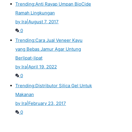
Trending:
Anti Rayap Umpan BioCide
Ramah Lingkungan
by Ira
|
August 7, 2017
0
Trending:
Cara Jual Veneer Kayu
yang Bebas Jamur Agar Untung
Berlipat-lipat
by Ira
|
April 19, 2022
0
Trending:
Distributor Silica Gel Untuk
Makanan
by Ira
|
February 23, 2017
0