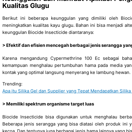
Kualitas Glugu
Berikut ini beberapa keunggulan yang dimiliki oleh Bioc
meningkatkan kualitas kayu glugu. Bahan ini bisa menjadi alte
keunggulan Biocide Insecticide diantaranya:
> Efektif dan efisien mencegah berbagai jenis serangga ya
Karena mengandung Cypermethrine 100 Ec sebagai baha
kemampuan menghalau pertumbuhan hama pada media yang t
kontak yang optimal langsung menyerang ke lambung hewan.
Trending:
Apa itu Silika Gel dan Supplier yang Tepat Mendapatkan Silik
> Memiliki spektrum organisme target luas
Biocide Insecticide bisa digunakan untuk menghalau berb
Beberapa jenis serangga yang bisa diatasi oleh produk ini y
kecoa. Dan tentunya juga berbagai jenis hama lainnya yang bisa