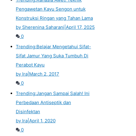
Pengawetan Kayu Sengon untuk
Konstruksi Ringan yang Tahan Lama
by Sherenina Saharani
|
April 17, 2025
0
Trending:
Belajar Mengetahui Sifat-
Sifat Jamur Yang Suka Tumbuh Di
Perabot Kayu
by Ira
|
March 2, 2017
0
Trending:
Jangan Sampai Salah! Ini
Perbedaan Antiseptik dan
Disinfektan
by Ira
|
April 1, 2020
0