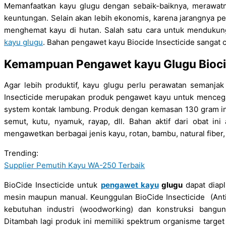
Memanfaatkan kayu glugu dengan sebaik-baiknya, merawat
keuntungan. Selain akan lebih ekonomis, karena jarangnya pe
menghemat kayu di hutan. Salah satu cara untuk mendukun
kayu glugu
. Bahan pengawet kayu Biocide Insecticide sangat c
Kemampuan
Pengawet kayu Glugu
Bioci
Agar lebih produktif, kayu glugu perlu perawatan semanjak 
Insecticide merupakan produk pengawet kayu untuk mencega
system kontak lambung. Produk dengan kemasan 130 gram ini
semut, kutu, nyamuk, rayap, dll. Bahan aktif dari obat in
mengawetkan berbagai jenis kayu, rotan, bambu, natural fiber, 
Trending:
Supplier Pemutih Kayu WA-250 Terbaik
BioCide Insecticide untuk
pengawet kayu
glugu
dapat diap
mesin maupun manual. Keunggulan BioCide Insecticide (Anti
kebutuhan industri (woodworking) dan konstruksi bangu
Ditambah lagi produk ini memiliki spektrum organisme target