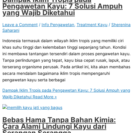
Pengawetan Kayu: 7 Solusi Ampuh
yang Wajib Diketahui
Leave a Comment
/
Info Pengawetan
,
Treatment Kayu
/
Sherenina
Saharani
Indonesia termasuk dalam wilayah iklim tropis yang memiliki ciri
khas suhu tinggi dan kelembaban tinggi sepanjang tahun. Kondisi
ini membawa tantangan tersendiri dalam proses pengawetan kayu.
Tanpa perlindungan yang tepat, kayu bisa cepat rusak, lapuk, atau
terserang organisme perusak. Pada artikel ini, kita akan membahas
secara mendalam bagaimana iklim tropis mempengaruhi
pengawetan kayu serta berbagai
Dampak Iklim Tropis pada Pengawetan Kayu: 7 Solusi Ampuh yang
Wajib Diketahui
Read More »
Bebas Hama Tanpa Bahan Kimia:
Cara Alami Lindungi Kayu dari
Serangan Serangga