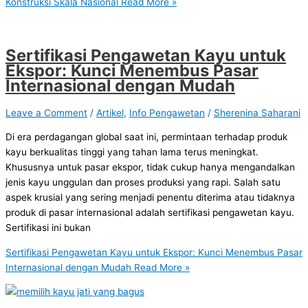
Konstruksi Skala Nasional
Read More »
Sertifikasi Pengawetan Kayu untuk
Ekspor: Kunci Menembus Pasar
Internasional dengan Mudah
Leave a Comment
/
Artikel
,
Info Pengawetan
/
Sherenina Saharani
Di era perdagangan global saat ini, permintaan terhadap produk
kayu berkualitas tinggi yang tahan lama terus meningkat.
Khususnya untuk pasar ekspor, tidak cukup hanya mengandalkan
jenis kayu unggulan dan proses produksi yang rapi. Salah satu
aspek krusial yang sering menjadi penentu diterima atau tidaknya
produk di pasar internasional adalah sertifikasi pengawetan kayu.
Sertifikasi ini bukan
Sertifikasi Pengawetan Kayu untuk Ekspor: Kunci Menembus Pasar
Internasional dengan Mudah
Read More »