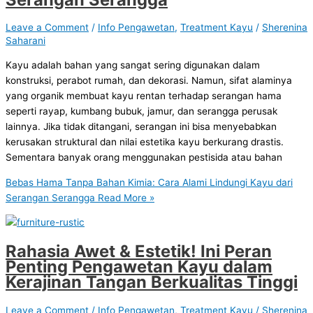
Leave a Comment
/
Info Pengawetan
,
Treatment Kayu
/
Sherenina
Saharani
Kayu adalah bahan yang sangat sering digunakan dalam
konstruksi, perabot rumah, dan dekorasi. Namun, sifat alaminya
yang organik membuat kayu rentan terhadap serangan hama
seperti rayap, kumbang bubuk, jamur, dan serangga perusak
lainnya. Jika tidak ditangani, serangan ini bisa menyebabkan
kerusakan struktural dan nilai estetika kayu berkurang drastis.
Sementara banyak orang menggunakan pestisida atau bahan
Bebas Hama Tanpa Bahan Kimia: Cara Alami Lindungi Kayu dari
Serangan Serangga
Read More »
Rahasia Awet & Estetik! Ini Peran
Penting Pengawetan Kayu dalam
Kerajinan Tangan Berkualitas Tinggi
Leave a Comment
/
Info Pengawetan
,
Treatment Kayu
/
Sherenina