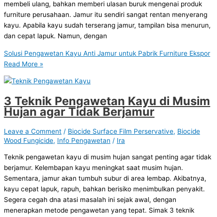
membeli ulang, bahkan memberi ulasan buruk mengenai produk
furniture perusahaan. Jamur itu sendiri sangat rentan menyerang
kayu. Apabila kayu sudah terserang jamur, tampilan bisa menurun,
dan cepat lapuk. Namun, dengan
Solusi Pengawetan Kayu Anti Jamur untuk Pabrik Furniture Ekspor
Read More »
3 Teknik Pengawetan Kayu di Musim
Hujan agar Tidak Berjamur
Leave a Comment
/
Biocide Surface Film Perservative
,
Biocide
Wood Fungicide
,
Info Pengawetan
/
Ira
Teknik pengawetan kayu di musim hujan sangat penting agar tidak
berjamur. Kelembapan kayu meningkat saat musim hujan.
Sementara, jamur akan tumbuh subur di area lembap. Akibatnya,
kayu cepat lapuk, rapuh, bahkan berisiko menimbulkan penyakit.
Segera cegah dna atasi masalah ini sejak awal, dengan
menerapkan metode pengawetan yang tepat. Simak 3 teknik