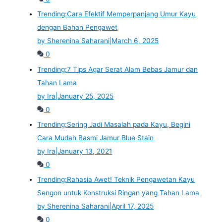
Trending:
Cara Efektif Memperpanjang Umur Kayu
dengan Bahan Pengawet
by Sherenina Saharani
|
March 6, 2025
0
Trending:
7 Tips Agar Serat Alam Bebas Jamur dan
Tahan Lama
by Ira
|
January 25, 2025
0
Trending:
Sering Jadi Masalah pada Kayu, Begini
Cara Mudah Basmi Jamur Blue Stain
by Ira
|
January 13, 2021
0
Trending:
Rahasia Awet! Teknik Pengawetan Kayu
Sengon untuk Konstruksi Ringan yang Tahan Lama
by Sherenina Saharani
|
April 17, 2025
0