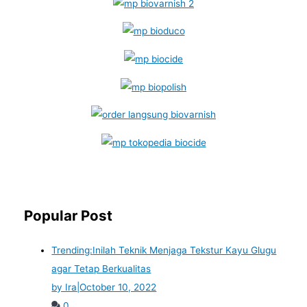
Popular Post
Trending:
Inilah Teknik Menjaga Tekstur Kayu Glugu
agar Tetap Berkualitas
by Ira
|
October 10, 2022
0