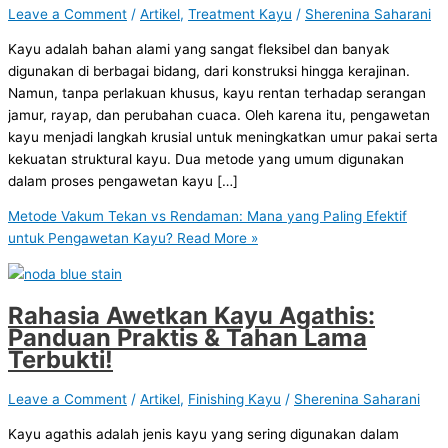
Leave a Comment
/
Artikel
,
Treatment Kayu
/
Sherenina Saharani
Kayu adalah bahan alami yang sangat fleksibel dan banyak
digunakan di berbagai bidang, dari konstruksi hingga kerajinan.
Namun, tanpa perlakuan khusus, kayu rentan terhadap serangan
jamur, rayap, dan perubahan cuaca. Oleh karena itu, pengawetan
kayu menjadi langkah krusial untuk meningkatkan umur pakai serta
kekuatan struktural kayu. Dua metode yang umum digunakan
dalam proses pengawetan kayu […]
Metode Vakum Tekan vs Rendaman: Mana yang Paling Efektif
untuk Pengawetan Kayu?
Read More »
Rahasia Awetkan Kayu Agathis:
Panduan Praktis & Tahan Lama
Terbukti!
Leave a Comment
/
Artikel
,
Finishing Kayu
/
Sherenina Saharani
Kayu agathis adalah jenis kayu yang sering digunakan dalam