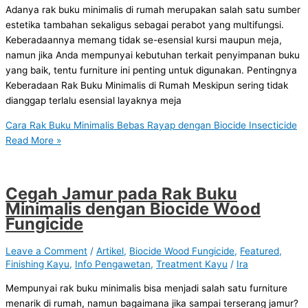
Adanya rak buku minimalis di rumah merupakan salah satu sumber
estetika tambahan sekaligus sebagai perabot yang multifungsi.
Keberadaannya memang tidak se-esensial kursi maupun meja,
namun jika Anda mempunyai kebutuhan terkait penyimpanan buku
yang baik, tentu furniture ini penting untuk digunakan. Pentingnya
Keberadaan Rak Buku Minimalis di Rumah Meskipun sering tidak
dianggap terlalu esensial layaknya meja
Cara Rak Buku Minimalis Bebas Rayap dengan Biocide Insecticide
Read More »
Cegah Jamur pada Rak Buku
Minimalis dengan Biocide Wood
Fungicide
Leave a Comment
/
Artikel
,
Biocide Wood Fungicide
,
Featured
,
Finishing Kayu
,
Info Pengawetan
,
Treatment Kayu
/
Ira
Mempunyai rak buku minimalis bisa menjadi salah satu furniture
menarik di rumah, namun bagaimana jika sampai terserang jamur?