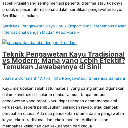
aspek krusial yang sering menjadi penentu diterima atau tidaknya
produk di pasar internasional adalah sertifikasi pengawetan kayu.
Sertifikasi ini bukan
Sertifikasi Pengawetan Kayu untuk Ekspor: Kunci Menembus Pasar
Internasional dengan Mudah
Read More »
Teknik Pengawetan Kayu Tradisional
vs Modern: Mana yang Lebih Efektif?
Temukan Jawabannya di Sini!
Leave a Comment
/
Artikel
,
Info Pengawetan
/
Sherenina Saharani
Kayu merupakan salah satu material yang paling umum digunakan
dalam konstruksi di seluruh dunia. Namun, tanpa metode
pengawetan yang tepat, kayu dapat dengan cepat mengalami
kerusakan, seperti pembusukan, serangan rayap, atau dampak
perubahan cuaca. Ada dua pendekatan utama dalam pengawetan
kayu: teknik tradisional dan teknik modern. Artikel ini akan
membahas kelebihan dan kekurangan dari kedua