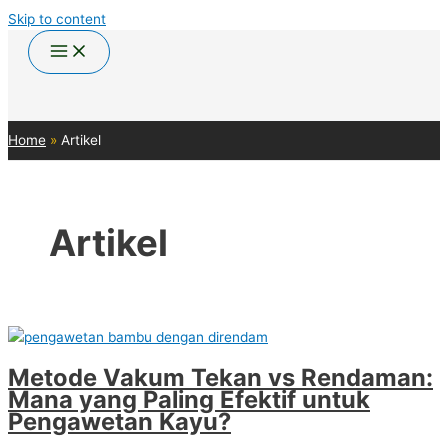
Skip to content
Home
Artikel
Artikel
Metode Vakum Tekan vs Rendaman:
Mana yang Paling Efektif untuk
Pengawetan Kayu?