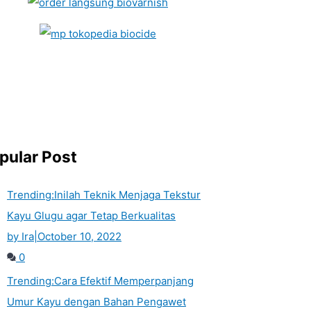
pular Post
Trending:
Inilah Teknik Menjaga Tekstur
Kayu Glugu agar Tetap Berkualitas
by Ira
|
October 10, 2022
0
Trending:
Cara Efektif Memperpanjang
Umur Kayu dengan Bahan Pengawet