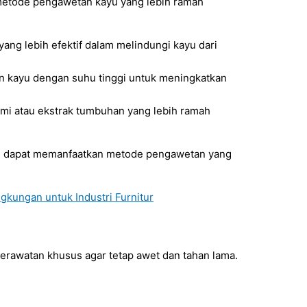
 metode pengawetan kayu yang lebih ramah
yang lebih efektif dalam melindungi kayu dari
an kayu dengan suhu tinggi untuk meningkatkan
 rami atau ekstrak tumbuhan yang lebih ramah
ksi dapat memanfaatkan metode pengawetan yang
kungan untuk Industri Furnitur
awatan khusus agar tetap awet dan tahan lama.