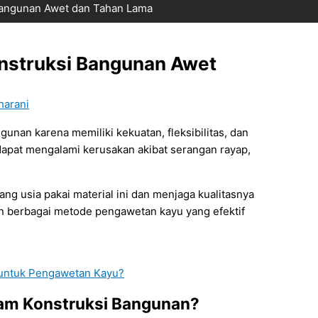
Bangunan Awet dan Tahan Lama
nstruksi Bangunan Awet
harani
nan karena memiliki kekuatan, fleksibilitas, dan
 dapat mengalami kerusakan akibat serangan rayap,
g usia pakai material ini dan menjaga kualitasnya
an berbagai metode pengawetan kayu yang efektif
 untuk Pengawetan Kayu?
am Konstruksi Bangunan?