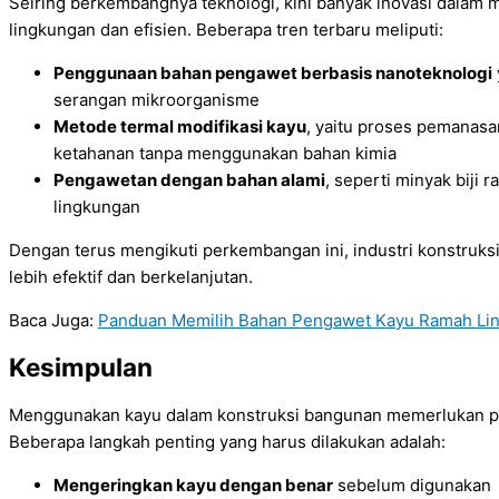
Seiring berkembangnya teknologi, kini banyak inovasi dalam
lingkungan dan efisien. Beberapa tren terbaru meliputi:
Penggunaan bahan pengawet berbasis nanoteknologi
serangan mikroorganisme
Metode termal modifikasi kayu
, yaitu proses pemanas
ketahanan tanpa menggunakan bahan kimia
Pengawetan dengan bahan alami
, seperti minyak biji
lingkungan
Dengan terus mengikuti perkembangan ini, industri konstru
lebih efektif dan berkelanjutan.
Baca Juga:
Panduan Memilih Bahan Pengawet Kayu Ramah Ling
Kesimpulan
Menggunakan kayu dalam konstruksi bangunan memerlukan per
Beberapa langkah penting yang harus dilakukan adalah:
Mengeringkan kayu dengan benar
sebelum digunakan