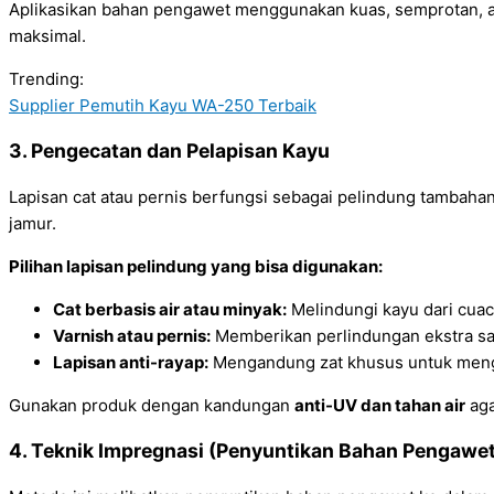
Aplikasikan bahan pengawet menggunakan kuas, semprotan, a
maksimal.
Trending:
Supplier Pemutih Kayu WA-250 Terbaik
3. Pengecatan dan Pelapisan Kayu
Lapisan cat atau pernis berfungsi sebagai pelindung tambaha
jamur.
Pilihan lapisan pelindung yang bisa digunakan:
Cat berbasis air atau minyak:
Melindungi kayu dari cuac
Varnish atau pernis:
Memberikan perlindungan ekstra sa
Lapisan anti-rayap:
Mengandung zat khusus untuk meng
Gunakan produk dengan kandungan
anti-UV dan tahan air
aga
4. Teknik Impregnasi (Penyuntikan Bahan Pengawet