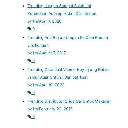
Trending:
Jangan Sampai Salah! Ini
Perbedaan Antiseptik dan Disinfektan
by Ira
|
April 1, 2020
0
Trending:
Anti Rayap Umpan BioCide Ramah
Lingkungan
by Ira
|
August 7, 2017
0
Trending:
Cara Jual Veneer Kayu yang Bebas
Jamur Agar Untung Berlipat-lipat
by Ira
|
April 19, 2022
0
Trending:
Distributor Silica Gel Untuk Makanan
by Ira
|
February 23, 2017
0