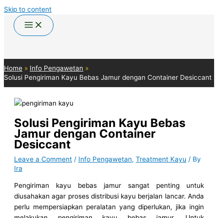
Skip to content
Home
Info Pengawetan
Solusi Pengiriman Kayu Bebas Jamur dengan Container Desiccant
Solusi Pengiriman Kayu Bebas
Jamur dengan Container
Desiccant
Leave a Comment
/
Info Pengawetan
,
Treatment Kayu
/ By
Ira
Pengiriman kayu bebas jamur sangat penting untuk
diusahakan agar proses distribusi kayu berjalan lancar. Anda
perlu mempersiapkan peralatan yang diperlukan, jika ingin
melakukan pengiriman kayu bebas jamur. Untuk