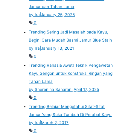
Jamur dan Tahan Lama
by Ira
|
January 25, 2025
0
Trending:
Sering Jadi Masalah pada Kayu,
Begini Cara Mudah Basmi Jamur Blue Stain
by Ira
|
January 13, 2021
0
Trending:
Rahasia Awet! Teknik Pengawetan
Kayu Sengon untuk Konstruksi Ringan yang
Tahan Lama
by Sherenina Saharani
|
April 17, 2025
0
Trending:
Belajar Mengetahui Sifat-Sifat
Jamur Yang Suka Tumbuh Di Perabot Kayu
by Ira
|
March 2, 2017
0