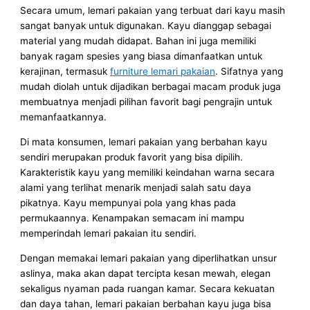
Secara umum, lemari pakaian yang terbuat dari kayu masih
sangat banyak untuk digunakan. Kayu dianggap sebagai
material yang mudah didapat. Bahan ini juga memiliki
banyak ragam spesies yang biasa dimanfaatkan untuk
kerajinan, termasuk
furniture lemari pakaian
. Sifatnya yang
mudah diolah untuk dijadikan berbagai macam produk juga
membuatnya menjadi pilihan favorit bagi pengrajin untuk
memanfaatkannya.
Di mata konsumen, lemari pakaian yang berbahan kayu
sendiri merupakan produk favorit yang bisa dipilih.
Karakteristik kayu yang memiliki keindahan warna secara
alami yang terlihat menarik menjadi salah satu daya
pikatnya. Kayu mempunyai pola yang khas pada
permukaannya. Kenampakan semacam ini mampu
memperindah lemari pakaian itu sendiri.
Dengan memakai lemari pakaian yang diperlihatkan unsur
aslinya, maka akan dapat tercipta kesan mewah, elegan
sekaligus nyaman pada ruangan kamar. Secara kekuatan
dan daya tahan, lemari pakaian berbahan kayu juga bisa