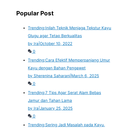
Popular Post
Trending:
Inilah Teknik Menjaga Tekstur Kayu
Glugu agar Tetap Berkualitas
by Ira
|
October 10, 2022
0
Trending:
Cara Efektif Memperpanjang Umur
Kayu dengan Bahan Pengawet
by Sherenina Saharani
|
March 6, 2025
0
Trending:
7 Tips Agar Serat Alam Bebas
Jamur dan Tahan Lama
by Ira
|
January 25, 2025
0
Trending:
Sering Jadi Masalah pada Kayu,