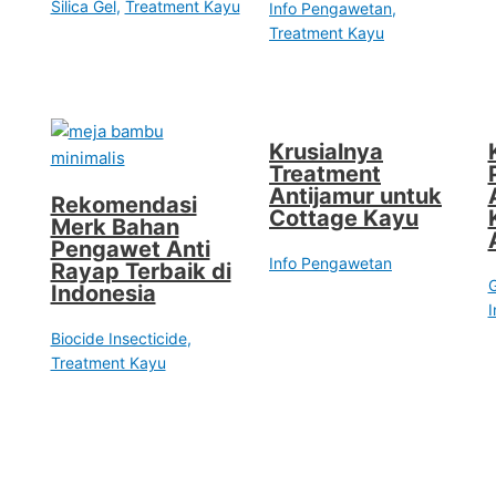
Silica Gel
,
Treatment Kayu
Info Pengawetan
,
Treatment Kayu
Krusialnya
Treatment
Antijamur untuk
Rekomendasi
Cottage Kayu
Merk Bahan
Pengawet Anti
Info Pengawetan
Rayap Terbaik di
G
Indonesia
I
Biocide Insecticide
,
Treatment Kayu