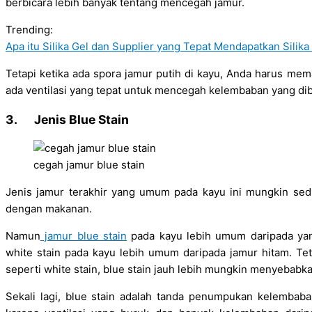
berbicara lebih banyak tentang mencegah jamur.
Trending:
Apa itu Silika Gel dan Supplier yang Tepat Mendapatkan Silik
Tetapi ketika ada spora jamur putih di kayu, Anda harus mema
ada ventilasi yang tepat untuk mencegah kelembaban yang di
3. Jenis Blue Stain
cegah jamur blue stain
Jenis jamur terakhir yang umum pada kayu ini mungkin sed
dengan makanan.
Namun
jamur blue stain
pada kayu lebih umum daripada yang
white stain pada kayu lebih umum daripada jamur hitam. Tetap
seperti white stain, blue stain jauh lebih mungkin menyebabk
Sekali lagi, blue stain adalah tanda penumpukan kelembaba