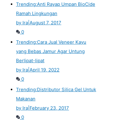
Trending:
Anti Rayap Umpan BioCide
Ramah Lingkungan
by Ira
|
August 7, 2017
0
Trending:
Cara Jual Veneer Kayu
yang Bebas Jamur Agar Untung
Berlipat-lipat
by Ira
|
April 19, 2022
0
Trending:
Distributor Silica Gel Untuk
Makanan
by Ira
|
February 23, 2017
0