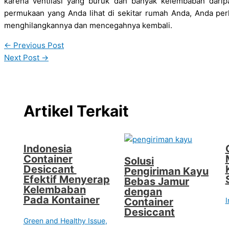
karena ventilasi yang buruk dan banyak kelembaban darip
permukaan yang Anda lihat di sekitar rumah Anda, Anda pe
menghilangkannya dan mencegahnya kembali.
←
Previous Post
Next Post
→
Artikel Terkait
Indonesia
Container
Solusi
Desiccant
Pengiriman Kayu
Efektif Menyerap
Bebas Jamur
Kelembaban
dengan
Pada Kontainer
Container
I
Desiccant
Green and Healthy Issue
,