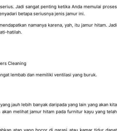
serius. Jadi sangat penting ketika Anda memulai proses
yadari betapa seriusnya jenis jamur ini.
ndapatkan namanya karena, yah, itu jamur hitam. Jadi
ti-hatilah.
ers Cleaning
angat lembab dan memiliki ventilasi yang buruk.
ng jauh lebih banyak daripada yang lain yang akan kita
kan melihat jamur hitam pada furnitur kayu yang telah
hkan atap yang bocor di garasi atau kamar tidur dapat