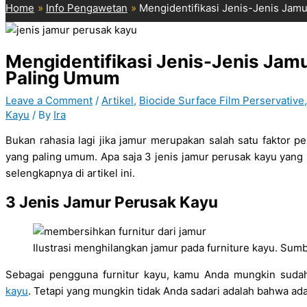
Home
Info Pengawetan
Mengidentifikasi Jenis-Jenis Jam
Mengidentifikasi Jenis-Jenis Jamu
Paling Umum
Leave a Comment
/
Artikel
,
Biocide Surface Film Perservative
Kayu
/ By
Ira
Bukan rahasia lagi jika jamur merupakan salah satu faktor 
yang paling umum. Apa saja 3 jenis jamur perusak kayu yan
selengkapnya di artikel ini.
3 Jenis Jamur Perusak Kayu
Ilustrasi menghilangkan jamur pada furniture kayu. Sum
Sebagai pengguna furnitur kayu, kamu Anda mungkin sud
kayu
. Tetapi yang mungkin tidak Anda sadari adalah bahwa ad