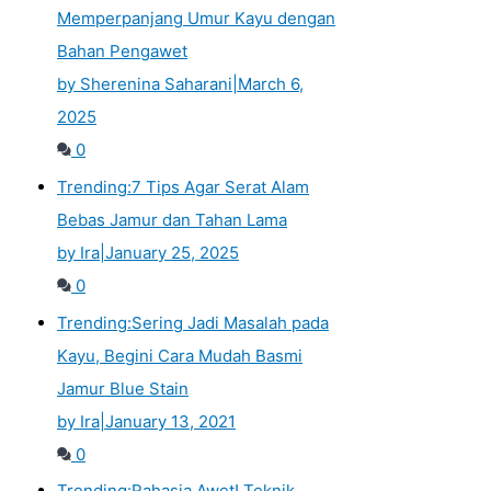
Memperpanjang Umur Kayu dengan
Bahan Pengawet
by Sherenina Saharani
|
March 6,
2025
0
Trending:
7 Tips Agar Serat Alam
Bebas Jamur dan Tahan Lama
by Ira
|
January 25, 2025
0
Trending:
Sering Jadi Masalah pada
Kayu, Begini Cara Mudah Basmi
Jamur Blue Stain
by Ira
|
January 13, 2021
0
Trending:
Rahasia Awet! Teknik