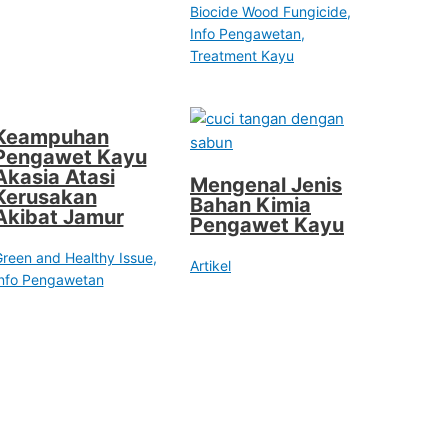
Biocide Wood Fungicide
,
Info Pengawetan
,
Treatment Kayu
Keampuhan
Pengawet Kayu
Akasia Atasi
Mengenal Jenis
Kerusakan
Bahan Kimia
Akibat Jamur
Pengawet Kayu
reen and Healthy Issue
,
Artikel
nfo Pengawetan