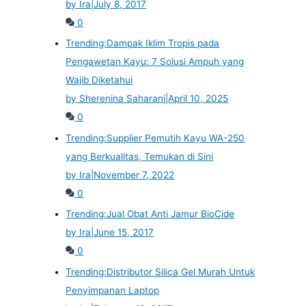
by Ira
|
July 8, 2017
0
Trending:
Dampak Iklim Tropis pada
Pengawetan Kayu: 7 Solusi Ampuh yang
Wajib Diketahui
by Sherenina Saharani
|
April 10, 2025
0
Trending:
Supplier Pemutih Kayu WA-250
yang Berkualitas, Temukan di Sini
by Ira
|
November 7, 2022
0
Trending:
Jual Obat Anti Jamur BioCide
by Ira
|
June 15, 2017
0
Trending:
Distributor Silica Gel Murah Untuk
Penyimpanan Laptop