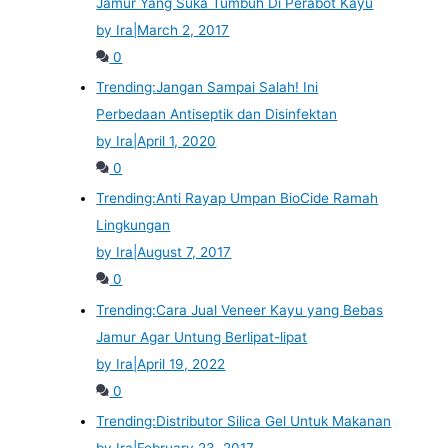
Jamur Yang Suka Tumbuh Di Perabot Kayu
by Ira
|
March 2, 2017
0
Trending:
Jangan Sampai Salah! Ini
Perbedaan Antiseptik dan Disinfektan
by Ira
|
April 1, 2020
0
Trending:
Anti Rayap Umpan BioCide Ramah
Lingkungan
by Ira
|
August 7, 2017
0
Trending:
Cara Jual Veneer Kayu yang Bebas
Jamur Agar Untung Berlipat-lipat
by Ira
|
April 19, 2022
0
Trending:
Distributor Silica Gel Untuk Makanan