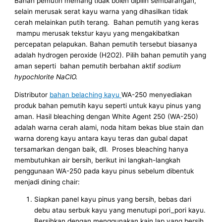
Bahan pemutih memang tidak boleh dipilih sembarangan,
selain merusak serat kayu warna yang dihasilkan tidak
cerah melainkan putih terang. Bahan pemutih yang keras
mampu merusak tekstur kayu yang mengakibatkan
percepatan pelapukan. Bahan pemutih tersebut biasanya
adalah hydrogen peroxide (H2O2). Pilih bahan pemutih yang
aman seperti bahan pemutih berbahan aktif
sodium
hypochlorite NaClO.
Distributor
bahan belaching kayu
WA-250 menyediakan
produk bahan pemutih kayu seperti untuk kayu pinus yang
aman. Hasil bleaching dengan White Agent 250 (WA-250)
adalah warna cerah alami, noda hitam bekas blue stain dan
warna doreng kayu antara kayu teras dan gubal dapat
tersamarkan dengan baik, dll. Proses bleaching hanya
membutuhkan air bersih, berikut ini langkah-langkah
penggunaan WA-250 pada kayu pinus sebelum dibentuk
menjadi dining chair:
Siapkan panel kayu pinus yang bersih, bebas dari
debu atau serbuk kayu yang menutupi pori_pori kayu.
Bersihkan dengan menggunakan kain lap yang bersih