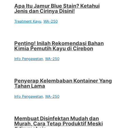
Apa Itu Jamur Blue Stain? Ketahui
Jenis dan Cirinya Disini!
Treatment Kayu
,
WA-250
Penting! Inilah Rekomendasi Bahan
Kimia Pemutih Kayu di Cirebon
Info Pengawetan
,
WA-250
Penyerap Kelembaban Kontainer Yang
Tahan Lama
Info Pengawetan
,
WA-250
Membuat Disinfektan Mudah dan
Murah, Cara Tetap Produktif Meski