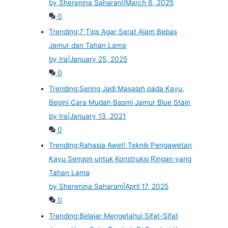
by Sherenina Saharani
|
March 6, 2025
0
Trending:
7 Tips Agar Serat Alam Bebas
Jamur dan Tahan Lama
by Ira
|
January 25, 2025
0
Trending:
Sering Jadi Masalah pada Kayu,
Begini Cara Mudah Basmi Jamur Blue Stain
by Ira
|
January 13, 2021
0
Trending:
Rahasia Awet! Teknik Pengawetan
Kayu Sengon untuk Konstruksi Ringan yang
Tahan Lama
by Sherenina Saharani
|
April 17, 2025
0
Trending:
Belajar Mengetahui Sifat-Sifat