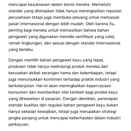
mencapai kesuksesan dalam bisnis mereka. Mematuhi
standar yang ditetapkan tidak hanya meningkatkan reputasi
perusahaan tetapi juga membuka peluang untuk memasuki
pasar internasional dengan lebih mudah. Oleh karena itu,
penting bagi mereka untuk memastikan bahwa bahan
pengawet yang digunakan memiliki sertifikasi yang valid,
ramah lingkungan, dan sesuai dengan standar internasional
yang berlaku.
Dengan memilih bahan pengawet kayu yang tepat,
produsen tidak hanya melindungi produk mereka dari
kerusakan akibat serangan hama dan kelembapan, tetapi
juga menunjukkan komitmen terhadap praktik industri yang
berkelanjutan. Hal ini akan meningkatkan kepercayaan
konsumen dan memberikan nilai tambah bagi produk kayu
yang ditawarkan di pasaran. Dengan demikian, penerapan
standar kualitas dan regulasi bahan pengawet kayu bukan
hanya sekadar kewajiban, tetapi juga merupakan strategi
jangka panjang untuk mencapai keberhasilan dalam industri
perkayuan.