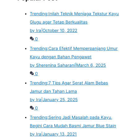
Trending:
Inilah Teknik Menjaga Tekstur Kayu
Glugu agar Tetap Berkualitas
by Ira
|
October 10, 2022
0
Trending:
Cara Efektif Memperpanjang Umur
Kayu dengan Bahan Pengawet
by Sherenina Saharani
|
March 6, 2025
0
Trending:
7 Tips Agar Serat Alam Bebas
Jamur dan Tahan Lama
by Ira
|
January 25, 2025
0
Trending:
Sering Jadi Masalah pada Kayu,
Begini Cara Mudah Basmi Jamur Blue Stain
by Ira
|
January 13, 2021