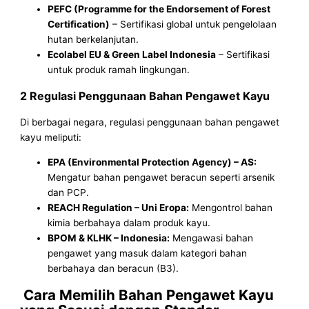
PEFC (Programme for the Endorsement of Forest
Certification)
– Sertifikasi global untuk pengelolaan
hutan berkelanjutan.
Ecolabel EU & Green Label Indonesia
– Sertifikasi
untuk produk ramah lingkungan.
2 Regulasi Penggunaan Bahan Pengawet Kayu
Di berbagai negara, regulasi penggunaan bahan pengawet
kayu meliputi:
EPA (Environmental Protection Agency) – AS:
Mengatur bahan pengawet beracun seperti arsenik
dan PCP.
REACH Regulation – Uni Eropa:
Mengontrol bahan
kimia berbahaya dalam produk kayu.
BPOM & KLHK – Indonesia:
Mengawasi bahan
pengawet yang masuk dalam kategori bahan
berbahaya dan beracun (B3).
Cara Memilih Bahan Pengawet Kayu