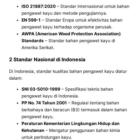
ISO 21887:2020
– Standar internasional untuk bahan
pengawet kayu dan metode pengujiannya.
EN 599-1
– Standar Eropa untuk efektivitas bahan
pengawet kayu terhadap organisme perusak.
AWPA (American Wood Protection Association)
Standards
– Standar bahan pengawet kayu di
Amerika Serikat.
2 Standar Nasional di Indonesia
Di Indonesia, standar kualitas bahan pengawet kayu diatur
dalam:
SNI 03-5010-1999
– Spesifikasi teknis bahan
pengawet kayu di Indonesia.
PP No. 74 Tahun 2001
– Regulasi tentang bahan
berbahaya dan beracun (B3) termasuk dalam bahan
pengawet kayu.
Peraturan Kementerian Lingkungan Hidup dan
Kehutanan
– Mengatur penggunaan bahan kimia
untuk perlindungan kayu.