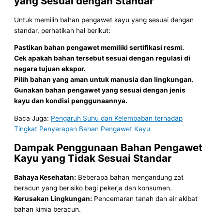
yang Sesuai dengan Standar
Untuk memilih bahan pengawet kayu yang sesuai dengan
standar, perhatikan hal berikut:
Pastikan bahan pengawet memiliki sertifikasi resmi.
Cek apakah bahan tersebut sesuai dengan regulasi di
negara tujuan ekspor.
Pilih bahan yang aman untuk manusia dan lingkungan.
Gunakan bahan pengawet yang sesuai dengan jenis
kayu dan kondisi penggunaannya.
Baca Juga:
Pengaruh Suhu dan Kelembaban terhadap
Tingkat Penyerapan Bahan Pengawet Kayu
Dampak Penggunaan Bahan Pengawet
Kayu yang Tidak Sesuai Standar
Bahaya Kesehatan:
Beberapa bahan mengandung zat
beracun yang berisiko bagi pekerja dan konsumen.
Kerusakan Lingkungan:
Pencemaran tanah dan air akibat
bahan kimia beracun.