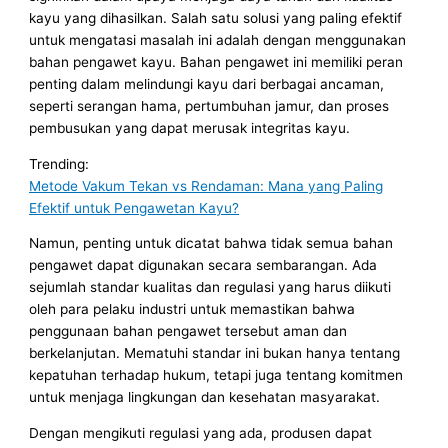
kayu yang dihasilkan. Salah satu solusi yang paling efektif
untuk mengatasi masalah ini adalah dengan menggunakan
bahan pengawet kayu. Bahan pengawet ini memiliki peran
penting dalam melindungi kayu dari berbagai ancaman,
seperti serangan hama, pertumbuhan jamur, dan proses
pembusukan yang dapat merusak integritas kayu.
Trending:
Metode Vakum Tekan vs Rendaman: Mana yang Paling
Efektif untuk Pengawetan Kayu?
Namun, penting untuk dicatat bahwa tidak semua bahan
pengawet dapat digunakan secara sembarangan. Ada
sejumlah standar kualitas dan regulasi yang harus diikuti
oleh para pelaku industri untuk memastikan bahwa
penggunaan bahan pengawet tersebut aman dan
berkelanjutan. Mematuhi standar ini bukan hanya tentang
kepatuhan terhadap hukum, tetapi juga tentang komitmen
untuk menjaga lingkungan dan kesehatan masyarakat.
Dengan mengikuti regulasi yang ada, produsen dapat