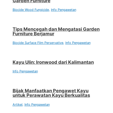
Garden Furniture
Biocide Wood Fungicide
,
Info Pengawetan
Tips Mencegah dan Mengatasi Garden
Furniture Berjamur
Biocide Surface Film Perservative
,
Info Pengawetan
Kayu Ulin: Ironwood dari Kalimantan
Info Pengawetan
Bijak Manfaatkan Pengawet Kayu
untuk Perawatan Kayu Berkualitas
Artikel
,
Info Pengawetan