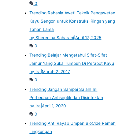
0
Trending:
Rahasia Awet! Teknik Pengawetan
Kayu Sengon untuk Konstruksi Ringan yang
Tahan Lama
by Sherenina Saharani
|
April 17, 2025
0
Trending:
Belajar Mengetahui Sifat-Sifat
Jamur Yang Suka Tumbuh Di Perabot Kayu
by Ira
|
March 2, 2017
0
Trending:
Jangan Sampai Salah! Ini
Perbedaan Antiseptik dan Disinfektan
by Ira
|
April 1, 2020
0
Trending:
Anti Rayap Umpan BioCide Ramah
Lingkungan