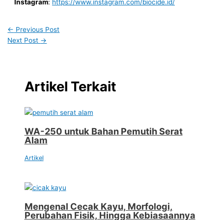
Instagram
:
https://www.instagram.com/biocide.id/
←
Previous Post
Next Post
→
Artikel Terkait
WA-250 untuk Bahan Pemutih Serat
Alam
Artikel
Mengenal Cecak Kayu, Morfologi,
Perubahan Fisik, Hingga Kebiasaannya