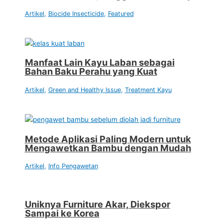
Artikel
,
Biocide Insecticide
,
Featured
Manfaat Lain Kayu Laban sebagai
Bahan Baku Perahu yang Kuat
Artikel
,
Green and Healthy Issue
,
Treatment Kayu
Metode Aplikasi Paling Modern untuk
Mengawetkan Bambu dengan Mudah
Artikel
,
Info Pengawetan
Uniknya Furniture Akar, Diekspor
Sampai ke Korea