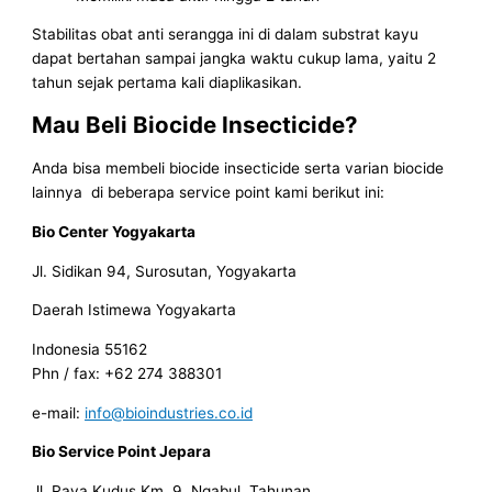
Stabilitas obat anti serangga ini di dalam substrat kayu
dapat bertahan sampai jangka waktu cukup lama, yaitu 2
tahun sejak pertama kali diaplikasikan.
Mau Beli Biocide Insecticide?
Anda bisa membeli biocide insecticide serta varian biocide
lainnya di beberapa service point kami berikut ini:
Bio Center Yogyakarta
Jl. Sidikan 94, Surosutan, Yogyakarta
Daerah Istimewa Yogyakarta
Indonesia 55162
Phn / fax: +62 274 388301
e-mail:
info@bioindustries.co.id
Bio Service Point Jepara
Jl. Raya Kudus Km. 9, Ngabul, Tahunan