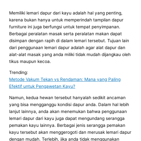
Memiliki lemari dapur dari kayu adalah hal yang penting,
karena bukan hanya untuk memperindah tampilan dapur
furniture ini juga berfungsi untuk tempat penyimpanan.
Berbagai peralatan masak serta peralatan makan dapat
disimpan dengan rapih di dalam lemari tersebut. Tujuan lain
dari penggunaan lemari dapur adalah agar alat dapur dan
alat-alat masak yang anda miliki tidak mudah dijangkau oleh
tikus maupun kecoa.
Trending:
Metode Vakum Tekan vs Rendaman: Mana yang Paling
Efektif untuk Pengawetan Kayu?
Namun, kedua hewan tersebut hanyalah sedikit ancaman
yang bisa mengganggu kondisi dapur anda. Dalam hal lebih
lanjut lainnya, anda akan menemukan bahwa penggunaan
lemari dapur dari kayu juga dapat mengundang serangga
pemakan kayu lainnya. Berbagai jenis serangga pemakan
kayu tersebut akan menggerogoti dan merusak lemari dapur
dengan mudah. Terlebih, jika anda tidak menggunakan