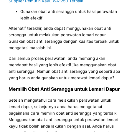
Supplier Pemutih Kayu WA-250 Terbaik
Gunakan obat anti serangga untuk hasil perawatan
lebih efektif
Alternatif terakhir, anda dapat menggunakan obat anti
serangga untuk melakukan perawatan lemari dapur.
Gunakan obat anti serangga dengan kualitas terbaik untuk
mengatasi masalah ini.
Dari semua proses perawatan, anda memang akan
mendapat hasil yang lebih efektif jika menggunakan obat
anti serangga. Namun obat anti serangga yang seperti apa
yang harus anda gunakan untuk merawat lemari dapur?
Memilih Obat Anti Serangga untuk Lemari Dapur
Setelah mengetahui cara melakukan perawatan untuk
lemari dapur, selanjutnya anda harus mengetahui
bagaimana cara memilih obat anti serangga yang terbaik.
Menggunakan obat anti serangga untuk perawatan lemari
kayu tidak boleh anda lakukan dengan asal. Anda harus