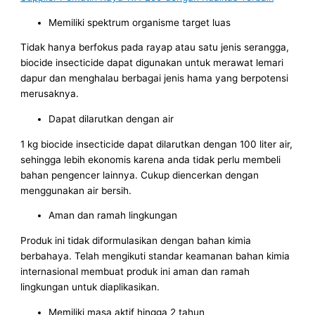
Memiliki spektrum organisme target luas
Tidak hanya berfokus pada rayap atau satu jenis serangga,
biocide insecticide dapat digunakan untuk merawat lemari
dapur dan menghalau berbagai jenis hama yang berpotensi
merusaknya.
Dapat dilarutkan dengan air
1 kg biocide insecticide dapat dilarutkan dengan 100 liter air,
sehingga lebih ekonomis karena anda tidak perlu membeli
bahan pengencer lainnya. Cukup diencerkan dengan
menggunakan air bersih.
Aman dan ramah lingkungan
Produk ini tidak diformulasikan dengan bahan kimia
berbahaya. Telah mengikuti standar keamanan bahan kimia
internasional membuat produk ini aman dan ramah
lingkungan untuk diaplikasikan.
Memiliki masa aktif hingga 2 tahun