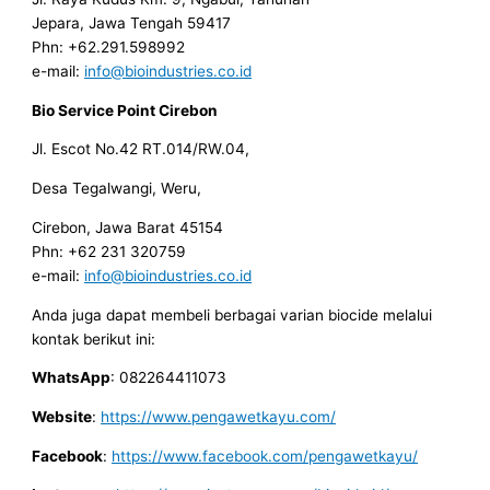
Jepara, Jawa Tengah 59417
Phn: +62.291.598992
e-mail:
info@bioindustries.co.id
Bio Service Point Cirebon
Jl. Escot No.42 RT.014/RW.04,
Desa Tegalwangi, Weru,
Cirebon, Jawa Barat 45154
Phn: +62 231 320759
e-mail:
info@bioindustries.co.id
Anda juga dapat membeli berbagai varian biocide melalui
kontak berikut ini:
WhatsApp
: 082264411073
Website
:
https://www.pengawetkayu.com/
Facebook
:
https://www.facebook.com/pengawetkayu/