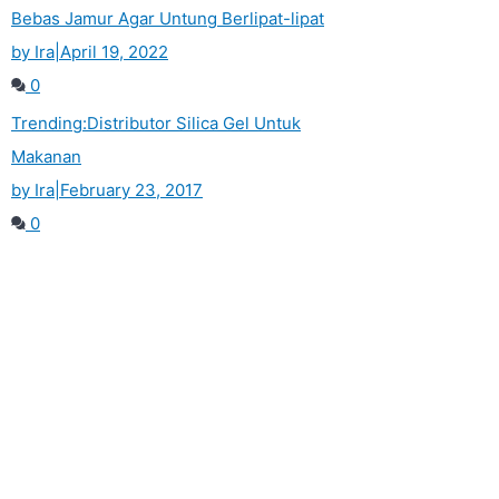
Bebas Jamur Agar Untung Berlipat-lipat
by Ira
|
April 19, 2022
0
Trending:
Distributor Silica Gel Untuk
Makanan
by Ira
|
February 23, 2017
0