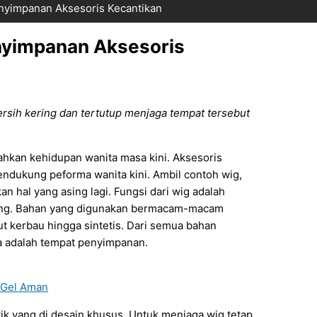
enyimpanan Aksesoris Kecantikan
enyimpanan Aksesoris
rsih kering dan tertutup menjaga tempat terse
but
ahkan kehidupan wanita masa kini. Aksesoris
mendukung peforma wanita kini. Ambil contoh wig,
n hal yang asing lagi. Fungsi dari wig adalah
jang. Bahan yang digunakan bermacam-macam
ut kerbau hingga sintetis. Dari semua bahan
a adalah tempat penyimpanan.
a Gel Aman
tik yang di desain khusus. Untuk menjaga wig tetap