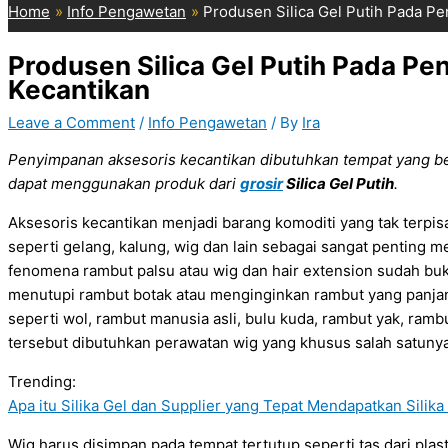
Home
Info Pengawetan
Produsen Silica Gel Putih Pada P
Produsen Silica Gel Putih Pada P
Kecantikan
Leave a Comment
/
Info Pengawetan
/ By
Ira
Penyimpanan aksesoris kecantikan
dibutuhkan tempat yang be
dapat menggunakan produk dari
grosir
Silica Gel Putih
.
Aksesoris kecantikan menjadi barang komoditi yang tak terpis
seperti gelang, kalung, wig dan lain sebagai sangat penting 
fenomena rambut palsu atau wig dan hair extension sudah buka
menutupi rambut botak atau menginginkan rambut yang pan
seperti wol, rambut manusia asli, bulu kuda, rambut yak, ramb
tersebut dibutuhkan perawatan wig yang khusus salah satuny
Trending:
Apa itu Silika Gel dan Supplier yang Tepat Mendapatkan Silik
Wig harus disimpan pada tempat tertutup seperti tas dari plas