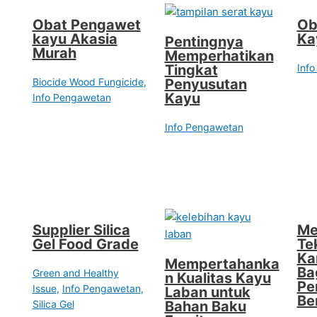
Obat Pengawet
Ob
kayu Akasia
Ka
Pentingnya
Murah
Memperhatikan
Tingkat
Inf
Biocide Wood Fungicide
,
Penyusutan
Kayu
Info Pengawetan
Info Pengawetan
Supplier Silica
Me
Gel Food Grade
Te
Ka
Mempertahanka
Ba
Green and Healthy
n Kualitas Kayu
Pe
Issue
,
Info Pengawetan
,
Laban untuk
Be
Silica Gel
Bahan Baku