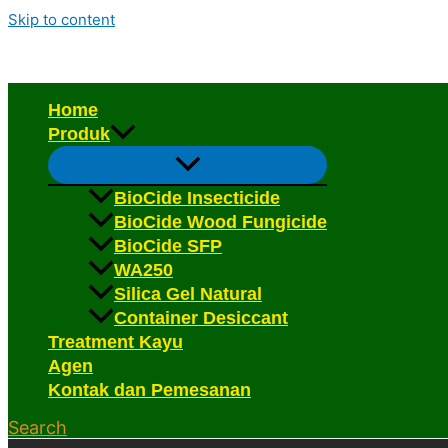
Skip to content
Home
Produk
BioCide Insecticide
BioCide Wood Fungicide
BioCide SFP
WA250
Silica Gel Natural
Container Desiccant
Treatment Kayu
Agen
Kontak dan Pemesanan
Search