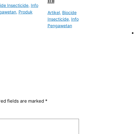
Ini
ide Insecticide
,
Info
gawetan
,
Produk
Artikel
,
Biocide
Insecticide
,
Info
Pengawetan
red fields are marked
*