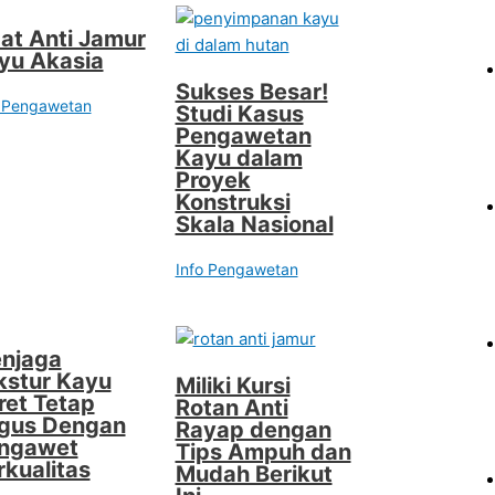
at Anti Jamur
yu Akasia
Sukses Besar!
o Pengawetan
Studi Kasus
Pengawetan
Kayu dalam
Proyek
Konstruksi
Skala Nasional
Info Pengawetan
njaga
kstur Kayu
Miliki Kursi
ret Tetap
Rotan Anti
gus Dengan
Rayap dengan
ngawet
Tips Ampuh dan
rkualitas
Mudah Berikut