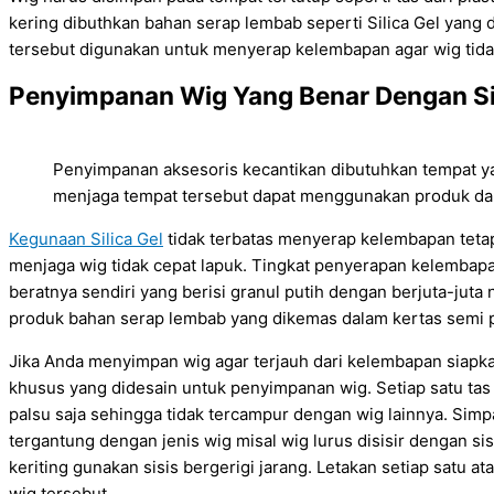
kering dibuthkan bahan serap lembab seperti Silica Gel yang 
tersebut digunakan untuk menyerap kelembapan agar wig tidak
Penyimpanan Wig Yang Benar Dengan Sil
Penyimpanan aksesoris kecantikan dibutuhkan tempat ya
menjaga tempat tersebut dapat menggunakan produk dari 
Kegunaan Silica Gel
tidak terbatas menyerap kelembapan tet
menjaga wig tidak cepat lapuk. Tingkat penyerapan kelembapa
beratnya sendiri yang berisi granul putih dengan berjuta-jut
produk bahan serap lembab yang dikemas dalam kertas semi 
Jika Anda menyimpan wig agar terjauh dari kelembapan siapkan
khusus yang didesain untuk penyimpanan wig. Setiap satu ta
palsu saja sehingga tidak tercampur dengan wig lainnya. Simpa
tergantung dengan jenis wig misal wig lurus disisir dengan si
keriting gunakan sisis bergerigi jarang. Letakan setiap satu a
wig tersebut.