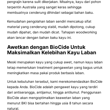
pengrajin karena sulit dikerjakan. Misalnya, kayu dari pohon
terpentin Australia yang sangat keras sehingga
membuatnya cenderung dihindari sebagai bahan baku.
Kemudahan pengolahan laban sendiri mencakup sifat
material yang cenderung stabil, mudah dipotong, cukup
mudah dipahat, dan mudah dicat. Tahapan woodworking
akan lancar dengan bahan baku kayu ini.
Awetkan dengan BioCide Untuk
Maksimalkan Kelebihan Kayu Laban
Meski merupakan kayu yang cukup awet, namun kayu laban
tetap memerlukan treatment pengawetan yang bagus untuk
meningkatkan masa pakai produk berbasis laban.
Untuk kebutuhan tersebut, kami merekomendasikan BioCide
kepada Anda. BioCide adalah pengawet kayu yang terdiri
dari antiserangga, antijamur, hingga antilumut. Penggunaan
BioCide akan mengoptimalkan keawetan laban yang
menurut BKI bisa bertahan hingga usia 8 tahun secara
natural.