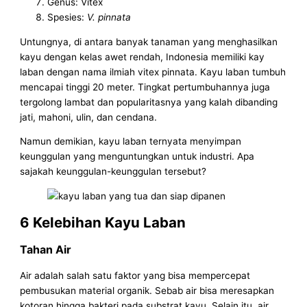
Genus: Vitex
Spesies:
V. pinnata
Untungnya, di antara banyak tanaman yang menghasilkan
kayu dengan kelas awet rendah, Indonesia memiliki kay
laban dengan nama ilmiah vitex pinnata. Kayu laban tumbuh
mencapai tinggi 20 meter. Tingkat pertumbuhannya juga
tergolong lambat dan popularitasnya yang kalah dibanding
jati, mahoni, ulin, dan cendana.
Namun demikian, kayu laban ternyata menyimpan
keunggulan yang menguntungkan untuk industri. Apa
sajakah keunggulan-keunggulan tersebut?
6 Kelebihan Kayu Laban
Tahan Air
Air adalah salah satu faktor yang bisa mempercepat
pembusukan material organik. Sebab air bisa meresapkan
kotoran hingga bakteri pada substrat kayu. Selain itu, air