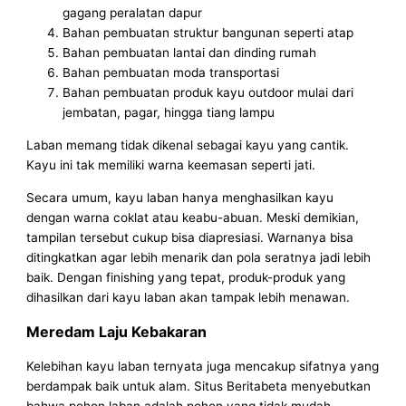
gagang peralatan dapur
Bahan pembuatan struktur bangunan seperti atap
Bahan pembuatan lantai dan dinding rumah
Bahan pembuatan moda transportasi
Bahan pembuatan produk kayu outdoor mulai dari
jembatan, pagar, hingga tiang lampu
Laban memang tidak dikenal sebagai kayu yang cantik.
Kayu ini tak memiliki warna keemasan seperti jati.
Secara umum, kayu laban hanya menghasilkan kayu
dengan warna coklat atau keabu-abuan. Meski demikian,
tampilan tersebut cukup bisa diapresiasi. Warnanya bisa
ditingkatkan agar lebih menarik dan pola seratnya jadi lebih
baik. Dengan finishing yang tepat, produk-produk yang
dihasilkan dari kayu laban akan tampak lebih menawan.
Meredam Laju Kebakaran
Kelebihan kayu laban ternyata juga mencakup sifatnya yang
berdampak baik untuk alam. Situs Beritabeta menyebutkan
bahwa pohon laban adalah pohon yang tidak mudah