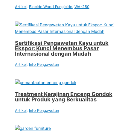
Artikel
,
Biocide Wood Fungicide
,
WA-250
Sertifikasi Pengawetan Kayu untuk
Ekspor: Kunci Menembus Pasar
Internasional dengan Mudah
Artikel
,
Info Pengawetan
Treatment Kerajinan Enceng Gondok
untuk Produk yang Berkualitas
Artikel
,
Info Pengawetan