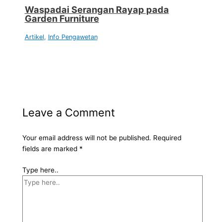
Waspadai Serangan Rayap pada
Garden Furniture
Artikel
,
Info Pengawetan
Leave a Comment
Your email address will not be published.
Required
fields are marked
*
Type here..