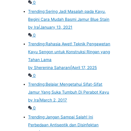
0
Trending:
Sering Jadi Masalah pada Kayu,
Begini Cara Mudah Basmi Jamur Blue Stain
by Ira
|
January 13, 2021
0
Trending:
Rahasia Awet! Teknik Pengawetan
Kayu Sengon untuk Konstruksi Ringan yang
Tahan Lama
by Sherenina Saharani
|
April 17, 2025
0
Trending:
Belajar Mengetahui Sifat-Sifat
Jamur Yang Suka Tumbuh Di Perabot Kayu
by Ira
|
March 2, 2017
0
Trending:
Jangan Sampai Salah! Ini
Perbedaan Antiseptik dan Disinfektan