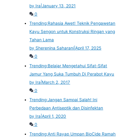
by Ira
|
January 13, 2021
0
Trending:
Rahasia Awet! Teknik Pengawetan
Kayu Sengon untuk Konstruksi Ringan yang
Tahan Lama
by Sherenina Saharani
|
April 17, 2025
0
Trending:
Belajar Mengetahui Sifat-Sifat
Jamur Yang Suka Tumbuh Di Perabot Kayu
by Ira
|
March 2, 2017
0
Trending:
Jangan Sampai Salah! Ini
Perbedaan Antiseptik dan Disinfektan
by Ira
|
April 1, 2020
0
Trending:
Anti Rayap Umpan BioCide Ramah