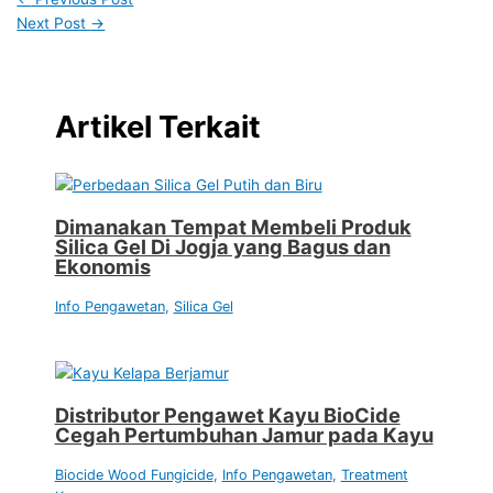
Next Post
→
Artikel Terkait
Dimanakan Tempat Membeli Produk
Silica Gel Di Jogja yang Bagus dan
Ekonomis
Info Pengawetan
,
Silica Gel
Distributor Pengawet Kayu BioCide
Cegah Pertumbuhan Jamur pada Kayu
Biocide Wood Fungicide
,
Info Pengawetan
,
Treatment