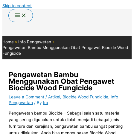
Skip to content
Home
Info Pengawetan
Pengawetan Bambu Menggunakan Obat Pengawet Biocide Wood
Fungicide
Pengawetan Bambu
Menggunakan Obat Pengawet
Biocide Wood Fungicide
Leave a Comment
/
Artikel
,
Biocide Wood Fungicide
,
Info
Pengawetan
/ By
Ira
Pengawetan bambu Biocide – Sebagai salah satu material
yang sering digunakan untuk diolah menjadi bebagai jenis
furniture dan kerajinan, pengawetan bambu sangat penting
untuk dilakukan. Anda bisa menggunakan Biocide Wood