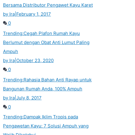
Bersama Distributor Pengawet Kayu Karet
by Ira
|
February 1, 2017
0
Trending:
Cegah Plafon Rumah Kayu
Berlumut dengan Obat Anti Lumut Paling
Ampuh
by Ira
|
October 23, 2020
0
Trending:
Rahasia Bahan Anti Rayap untuk
Bangunan Rumah Anda, 100% Ampuh
by Ira
|
July 8, 2017
0
Trending:
Dampak Iklim Tropis pada
Pengawetan Kayu: 7 Solusi Ampuh yang
Wajib Diketahui