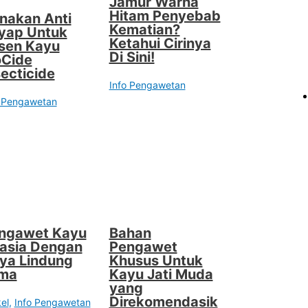
Jamur Warna
Hitam Penyebab
nakan Anti
Kematian?
yap Untuk
Ketahui Cirinya
sen Kayu
Di Sini!
oCide
secticide
Info Pengawetan
o Pengawetan
ngawet Kayu
Bahan
asia Dengan
Pengawet
ya Lindung
Khusus Untuk
ma
Kayu Jati Muda
yang
Direkomendasik
kel
,
Info Pengawetan