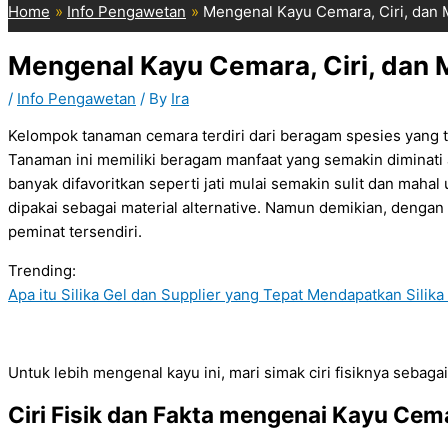
Home
Info Pengawetan
Mengenal Kayu Cemara, Ciri, dan 
Mengenal Kayu Cemara, Ciri, dan 
/
Info Pengawetan
/ By
Ira
Kelompok tanaman cemara terdiri dari beragam spesies yang t
Tanaman ini memiliki beragam manfaat yang semakin diminati ak
banyak difavoritkan seperti jati mulai semakin sulit dan mahal 
dipakai sebagai material alternative. Namun demikian, dengan
peminat tersendiri.
Trending:
Apa itu Silika Gel dan Supplier yang Tepat Mendapatkan Silik
Untuk lebih mengenal kayu ini, mari simak ciri fisiknya sebagai
Ciri Fisik dan Fakta mengenai Kayu Cem