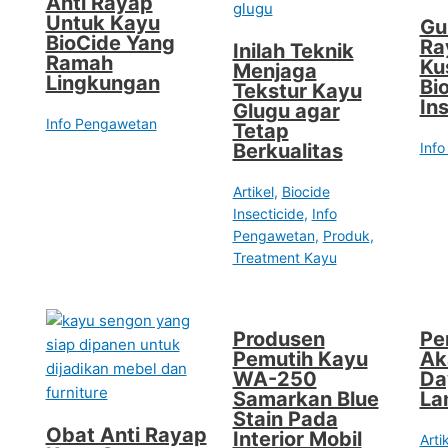
Anti Rayap
Untuk Kayu
Gu
BioCide Yang
Ra
Inilah Teknik
Ramah
Ku
Menjaga
Lingkungan
Bi
Tekstur Kayu
In
Glugu agar
Info Pengawetan
Tetap
Berkualitas
Inf
Artikel
,
Biocide
Insecticide
,
Info
Pengawetan
,
Produk
,
Treatment Kayu
Produsen
Pe
Pemutih Kayu
Ak
WA-250
Da
Samarkan Blue
La
Stain Pada
Obat Anti Rayap
Interior Mobil
Arti