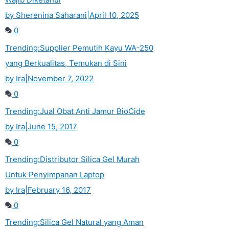
by Sherenina Saharani
|
April 10, 2025
0
Trending:
Supplier Pemutih Kayu WA-250
yang Berkualitas, Temukan di Sini
by Ira
|
November 7, 2022
0
Trending:
Jual Obat Anti Jamur BioCide
by Ira
|
June 15, 2017
0
Trending:
Distributor Silica Gel Murah
Untuk Penyimpanan Laptop
by Ira
|
February 16, 2017
0
Trending:
Silica Gel Natural yang Aman