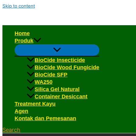
Skip to content
Home
Produk
BioCide Insecticide
BioCide Wood Fungicide
BioCide SFP
WA250
Silica Gel Natural
Container Desiccant
Treatment Kayu
Agen
Kontak dan Pemesanan
Search