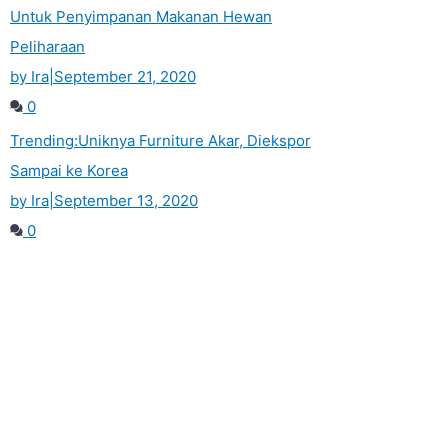
Untuk Penyimpanan Makanan Hewan
Peliharaan
by Ira
|
September 21, 2020
0
Trending:
Uniknya Furniture Akar, Diekspor
Sampai ke Korea
by Ira
|
September 13, 2020
0