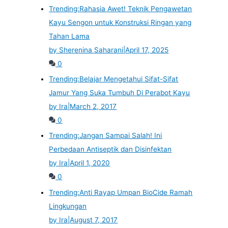
Trending:
Rahasia Awet! Teknik Pengawetan
Kayu Sengon untuk Konstruksi Ringan yang
Tahan Lama
by Sherenina Saharani
|
April 17, 2025
0
Trending:
Belajar Mengetahui Sifat-Sifat
Jamur Yang Suka Tumbuh Di Perabot Kayu
by Ira
|
March 2, 2017
0
Trending:
Jangan Sampai Salah! Ini
Perbedaan Antiseptik dan Disinfektan
by Ira
|
April 1, 2020
0
Trending:
Anti Rayap Umpan BioCide Ramah
Lingkungan
by Ira
|
August 7, 2017