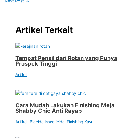
Next Post
→
Artikel Terkait
Tempat Pensil dari Rotan yang Punya
Prospek Tinggi
Artikel
Cara Mudah Lakukan Finishing Meja
Shabby Chic Anti Rayap
Artikel
,
Biocide Insecticide
,
Finishing Kayu