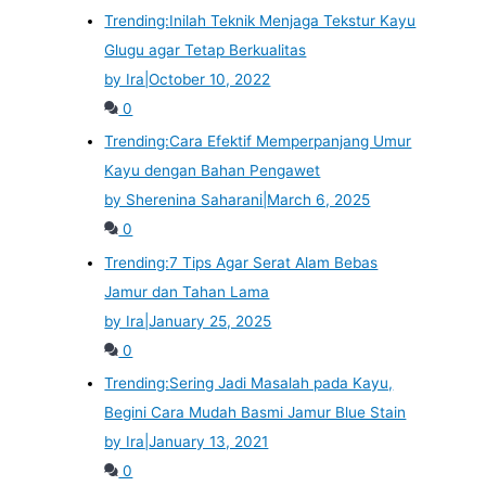
Trending:
Inilah Teknik Menjaga Tekstur Kayu
Glugu agar Tetap Berkualitas
by Ira
|
October 10, 2022
0
Trending:
Cara Efektif Memperpanjang Umur
Kayu dengan Bahan Pengawet
by Sherenina Saharani
|
March 6, 2025
0
Trending:
7 Tips Agar Serat Alam Bebas
Jamur dan Tahan Lama
by Ira
|
January 25, 2025
0
Trending:
Sering Jadi Masalah pada Kayu,
Begini Cara Mudah Basmi Jamur Blue Stain
by Ira
|
January 13, 2021
0