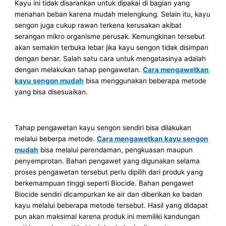
Kayu ini tidak disarankan untuk dipakai di bagian yang
menahan beban karena mudah melengkung. Selain itu, kayu
sengon juga cukup rawan terkena kerusakan akibat
serangan mikro organisme perusak. Kemungkinan tersebut
akan semakin terbuka lebar jika kayu sengon tidak disimpan
dengan benar. Salah satu cara untuk mengatasinya adalah
dengan melakukan tahap pengawetan.
Cara mengawetkan
kayu sengon
mudah
bisa menggunakan beberapa metode
yang bisa disesuaikan.
Tahap pengawetan kayu sengon sendiri bisa dilakukan
melalui beberpa metode.
Cara mengawetkan kayu sengon
mudah
bisa melalui perendaman, pengkuasan maupun
penyemprotan. Bahan pengawet yang digunakan selama
proses pengawetan tersebut perlu dipilih dari produk yang
berkemampuan tinggi seperti Biocide. Bahan pengawet
Biocide sendiri dicampurkan ke air dan diberikan ke badan
kayu melalui beberapa metode tersebut. Hasil yang didapat
pun akan maksimal karena produk ini memiliki kandungan