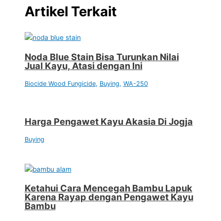
Artikel Terkait
Noda Blue Stain Bisa Turunkan Nilai
Jual Kayu, Atasi dengan Ini
Biocide Wood Fungicide
,
Buying
,
WA-250
Harga Pengawet Kayu Akasia Di Jogja
Buying
Ketahui Cara Mencegah Bambu Lapuk
Karena Rayap dengan Pengawet Kayu
Bambu