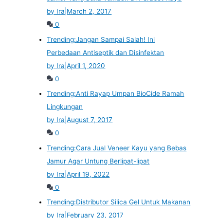
by Ira
|
March 2, 2017
0
Trending:
Jangan Sampai Salah! Ini
Perbedaan Antiseptik dan Disinfektan
by Ira
|
April 1, 2020
0
Trending:
Anti Rayap Umpan BioCide Ramah
Lingkungan
by Ira
|
August 7, 2017
0
Trending:
Cara Jual Veneer Kayu yang Bebas
Jamur Agar Untung Berlipat-lipat
by Ira
|
April 19, 2022
0
Trending:
Distributor Silica Gel Untuk Makanan
by Ira
|
February 23, 2017