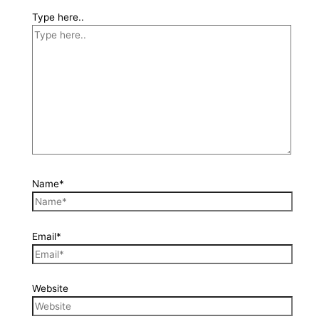
Type here..
Name*
Email*
Website