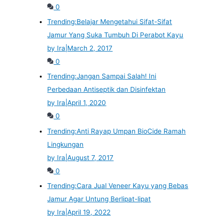
0
Trending:
Belajar Mengetahui Sifat-Sifat
Jamur Yang Suka Tumbuh Di Perabot Kayu
by Ira
|
March 2, 2017
0
Trending:
Jangan Sampai Salah! Ini
Perbedaan Antiseptik dan Disinfektan
by Ira
|
April 1, 2020
0
Trending:
Anti Rayap Umpan BioCide Ramah
Lingkungan
by Ira
|
August 7, 2017
0
Trending:
Cara Jual Veneer Kayu yang Bebas
Jamur Agar Untung Berlipat-lipat
by Ira
|
April 19, 2022