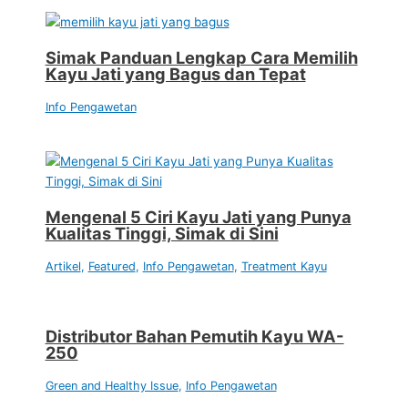
Simak Panduan Lengkap Cara Memilih
Kayu Jati yang Bagus dan Tepat
Info Pengawetan
Mengenal 5 Ciri Kayu Jati yang Punya
Kualitas Tinggi, Simak di Sini
Artikel
,
Featured
,
Info Pengawetan
,
Treatment Kayu
Distributor Bahan Pemutih Kayu WA-
250
Green and Healthy Issue
,
Info Pengawetan