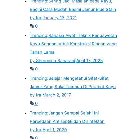
Trending:
Sering Jadi Masalah pada Kayu,
Begini Cara Mudah Basmi Jamur Blue Stain
by Ira
|
January 13, 2021
0
Trending:
Rahasia Awet! Teknik Pengawetan
Kayu Sengon untuk Konstruksi Ringan yang
Tahan Lama
by Sherenina Saharani
|
April 17, 2025
0
Trending:
Belajar Mengetahui Sifat-Sifat
Jamur Yang Suka Tumbuh Di Perabot Kayu
by Ira
|
March 2, 2017
0
Trending:
Jangan Sampai Salah! Ini
Perbedaan Antiseptik dan Disinfektan
by Ira
|
April 1, 2020
0