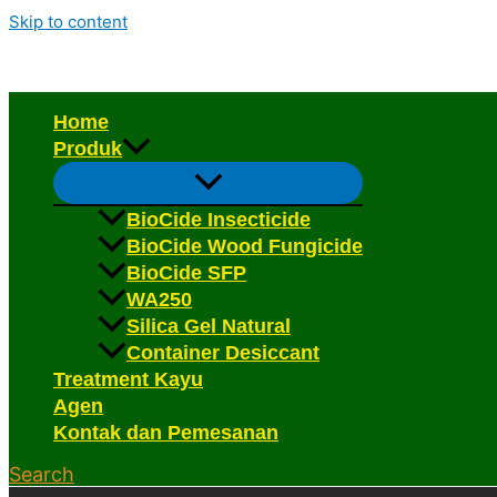
Skip to content
Home
Produk
BioCide Insecticide
BioCide Wood Fungicide
BioCide SFP
WA250
Silica Gel Natural
Container Desiccant
Treatment Kayu
Agen
Kontak dan Pemesanan
Search