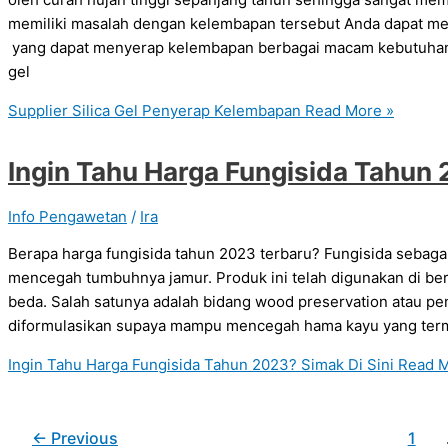
memiliki masalah dengan kelembapan tersebut Anda dapat meng
yang dapat menyerap kelembapan berbagai macam kebutuhan 
gel
Supplier Silica Gel Penyerap Kelembapan
Read More »
Ingin Tahu Harga Fungisida Tahun 
Info Pengawetan
/
Ira
Berapa harga fungisida tahun 2023 terbaru? Fungisida sebag
mencegah tumbuhnya jamur. Produk ini telah digunakan di be
beda. Salah satunya adalah bidang wood preservation atau pe
diformulasikan supaya mampu mencegah hama kayu yang terma
Ingin Tahu Harga Fungisida Tahun 2023? Simak Di Sini
Read M
←
Previous
1