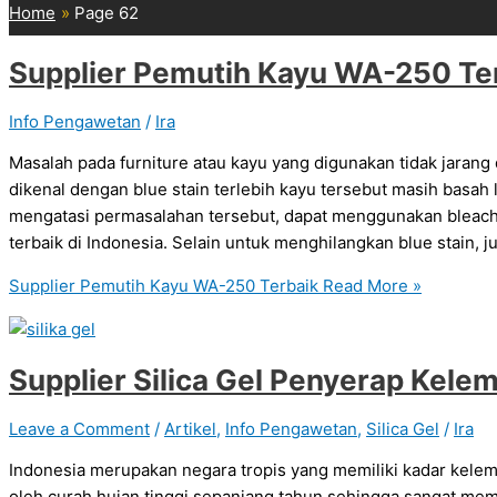
Home
Page 62
Supplier Pemutih Kayu WA-250 Te
Info Pengawetan
/
Ira
Masalah pada furniture atau kayu yang digunakan tidak jarang
dikenal dengan blue stain terlebih kayu tersebut masih basah
mengatasi permasalahan tersebut, dapat menggunakan bleach
terbaik di Indonesia. Selain untuk menghilangkan blue stain, 
Supplier Pemutih Kayu WA-250 Terbaik
Read More »
Supplier Silica Gel Penyerap Kel
Leave a Comment
/
Artikel
,
Info Pengawetan
,
Silica Gel
/
Ira
Indonesia merupakan negara tropis yang memiliki kadar kelem
oleh curah hujan tinggi sepanjang tahun sehingga sangat me