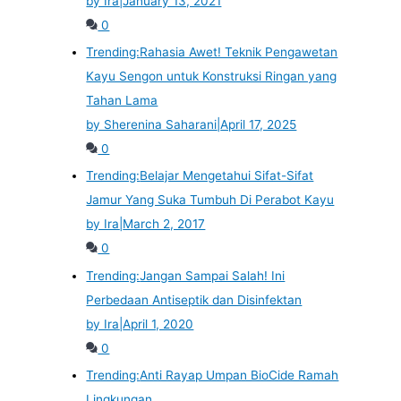
by Ira
|
January 13, 2021
0
Trending:
Rahasia Awet! Teknik Pengawetan
Kayu Sengon untuk Konstruksi Ringan yang
Tahan Lama
by Sherenina Saharani
|
April 17, 2025
0
Trending:
Belajar Mengetahui Sifat-Sifat
Jamur Yang Suka Tumbuh Di Perabot Kayu
by Ira
|
March 2, 2017
0
Trending:
Jangan Sampai Salah! Ini
Perbedaan Antiseptik dan Disinfektan
by Ira
|
April 1, 2020
0
Trending:
Anti Rayap Umpan BioCide Ramah
Lingkungan