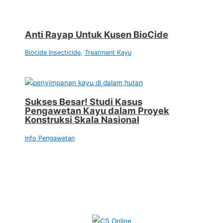
Anti Rayap Untuk Kusen BioCide
Biocide Insecticide
,
Treatment Kayu
Sukses Besar! Studi Kasus
Pengawetan Kayu dalam Proyek
Konstruksi Skala Nasional
Info Pengawetan