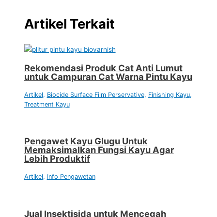
Artikel Terkait
Rekomendasi Produk Cat Anti Lumut
untuk Campuran Cat Warna Pintu Kayu
Artikel
,
Biocide Surface Film Perservative
,
Finishing Kayu
,
Treatment Kayu
Pengawet Kayu Glugu Untuk
Memaksimalkan Fungsi Kayu Agar
Lebih Produktif
Artikel
,
Info Pengawetan
Jual Insektisida untuk Mencegah