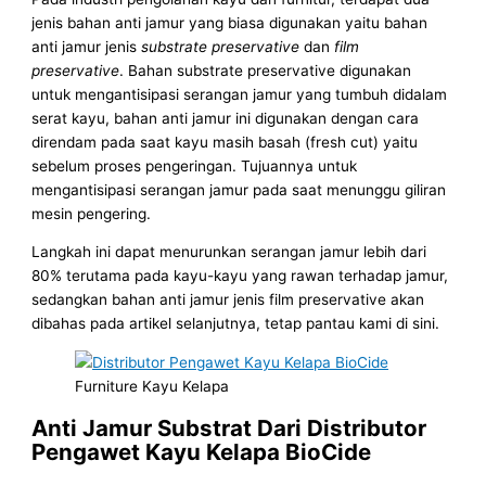
jenis bahan anti jamur yang biasa digunakan yaitu bahan
anti jamur jenis
substrate preservative
dan
film
preservative
. Bahan substrate preservative digunakan
untuk mengantisipasi serangan jamur yang tumbuh didalam
serat kayu, bahan anti jamur ini digunakan dengan cara
direndam pada saat kayu masih basah (fresh cut) yaitu
sebelum proses pengeringan. Tujuannya untuk
mengantisipasi serangan jamur pada saat menunggu giliran
mesin pengering.
Langkah ini dapat menurunkan serangan jamur lebih dari
80% terutama pada kayu-kayu yang rawan terhadap jamur,
sedangkan bahan anti jamur jenis film preservative akan
dibahas pada artikel selanjutnya, tetap pantau kami di sini.
Furniture Kayu Kelapa
Anti Jamur Substrat Dari
Distributor
Pengawet Kayu Kelapa BioCide