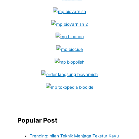
Popular Post
Trending:
Inilah Teknik Menjaga Tekstur Kayu