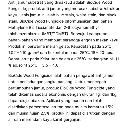
Anti jamur substrat yang dimaksud adalah BioCide Wood
Fungicide, produk anti jamur yang merusak substrat/struktur
kayu. Jenis jamur ini ialah blue stain, white stain, dan black
stain. BioCide Wood Fungicide diformulasikan dari bahan
Methylene Bis Tiosianate dan 2-thiocyanomethyl
thiobenzothiazole (MBT/TCMBT). Berwujud campuran
bahan-bahan yang membuat serangga enggan makan kayu.
Produk ini berwarna merah gelap. Kepadatan pada 25°C:
1.02 – 1.10 g/cm³ dan Kekentalan pada 25°C: 18 – 20 cps.
Dapat larut pada Kelarutan dalam air 25°C. sedangkan pH (1
% aq.soln) 25°C: 3.5 – 4.0.
BioCide Wood Fungicide ialah bahan pengawet anti jamur
untuk perlindungan jangka panjang. Untuk mencegah
pertumbuhan jamur, produk BioCide Wood Fungicide yang
telah dikemas secara ekonomis dengan ukuran 1gr dan 1kg,
dapat diuji cobakan. Aplikasi yang mudah dan telah
disediakan persentase larutan pada musim kemarau 1,5%
dan musim hujan 2,5%, produk ini dapat dilarutkan dengan
air dan merendam kayu karet gergajian.