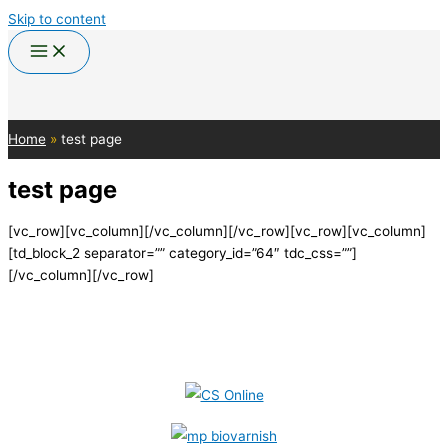
Skip to content
Home
test page
test page
[vc_row][vc_column][/vc_column][/vc_row][vc_row][vc_column]
[td_block_2 separator=”” category_id=”64″ tdc_css=””]
[/vc_column][/vc_row]