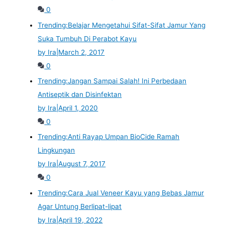
0
Trending:
Belajar Mengetahui Sifat-Sifat Jamur Yang
Suka Tumbuh Di Perabot Kayu
by Ira
|
March 2, 2017
0
Trending:
Jangan Sampai Salah! Ini Perbedaan
Antiseptik dan Disinfektan
by Ira
|
April 1, 2020
0
Trending:
Anti Rayap Umpan BioCide Ramah
Lingkungan
by Ira
|
August 7, 2017
0
Trending:
Cara Jual Veneer Kayu yang Bebas Jamur
Agar Untung Berlipat-lipat
by Ira
|
April 19, 2022