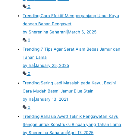
0
Trending:
Cara Efektif Memperpanjang Umur Kayu
dengan Bahan Pengawet
by Sherenina Saharani
|
March 6, 2025
0
Trending:
7 Tips Agar Serat Alam Bebas Jamur dan
Tahan Lama
by Ira
|
January 25, 2025
0
Trending:
Sering Jadi Masalah pada Kayu, Begini
Cara Mudah Basmi Jamur Blue Stain
by Ira
|
January 13, 2021
0
Trending:
Rahasia Awet! Teknik Pengawetan Kayu
Sengon untuk Konstruksi Ringan yang Tahan Lama
by Sherenina Saharani
|
April 17, 2025